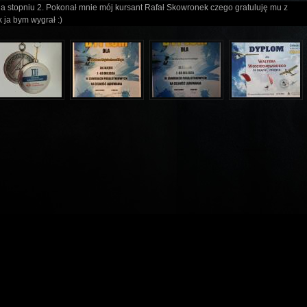
a stopniu 2. Pokonał mnie mój kursant Rafał Skowronek czego gratuluję mu z
k ja bym wygrał :)