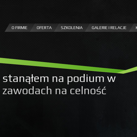
Przejdź
do
treści
O FIRMIE
OFERTA
SZKOLENIA
GALERIE I RELACJE
du stanąłem na podium w
 zawodach na celność