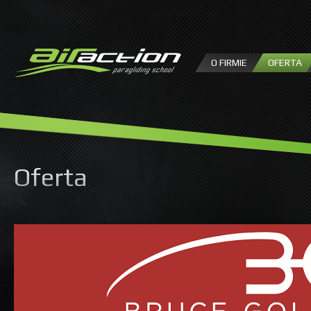
P
d
tr
O FIRMIE
OFERTA
Oferta