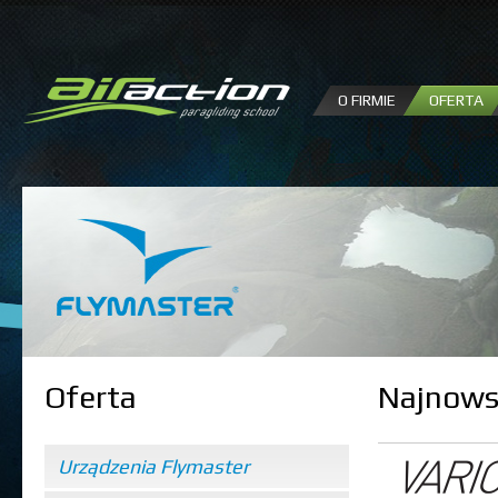
P
d
tr
O FIRMIE
OFERTA
Oferta
Najnows
Urządzenia Flymaster