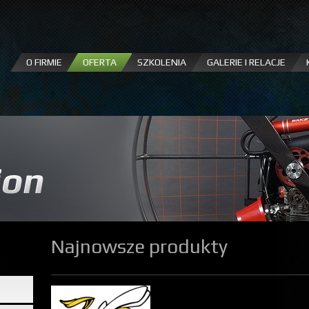
Przejdź
do
treści
O FIRMIE
OFERTA
SZKOLENIA
GALERIE I RELACJE
Najnowsze produkty