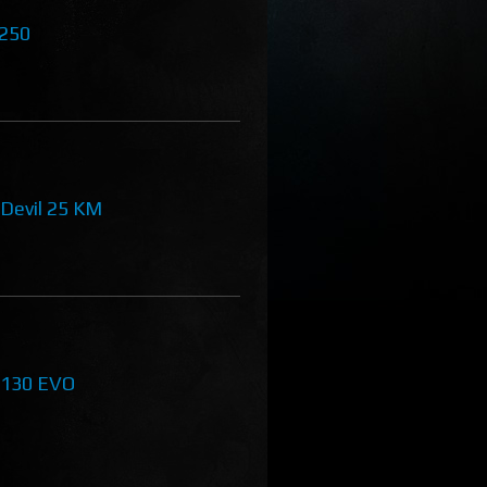
 250
 Devil 25 KM
 130 EVO