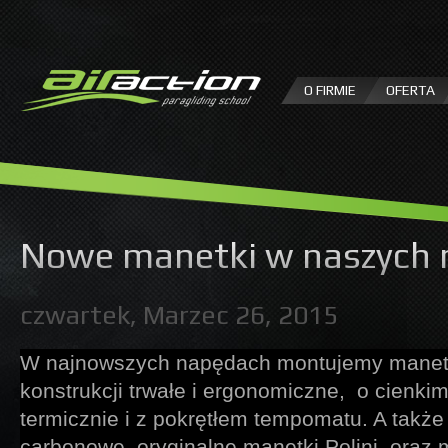
P
d
tr
O FIRMIE
OFERTA
Nowe manetki w naszych
czwartek, Marzec 26, 2015
W najnowszych napędach montujemy manetk
konstrukcji trwałe i ergonomiczne, o cienk
termicznie i z pokrętłem tempomatu. A także 
carbonowe, oryginalne manetki Polini, oraz