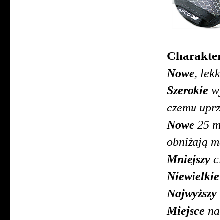
Charakter
Nowe
, lek
Szerokie
wy
czemu uprzą
Nowe
25 mm
obniżają m
Mniejszy
ci
Niewielkie
Najwyższy
Miejsce
na