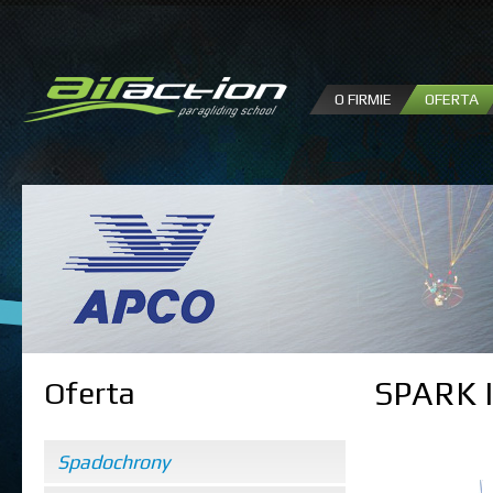
P
d
tr
O FIRMIE
OFERTA
SPARK I
Oferta
Spadochrony