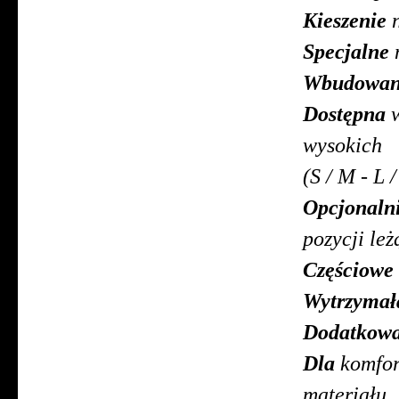
Kieszenie
n
Specjalne
m
Wbudowa
Dostępna
w
wysoki
(S / M - L 
Opcjonaln
pozycji leż
Częściowe
Wytrzymał
Dodatkow
Dla
komfor
materiału