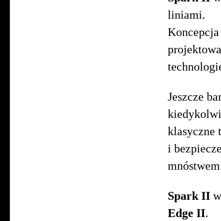
liniami.
Koncepcj
projektowa
technolog
Jeszcze ba
kiedykolw
klasyczne 
i bezpiecz
mnóstwem 
Spark II
wy
Edge
II
.