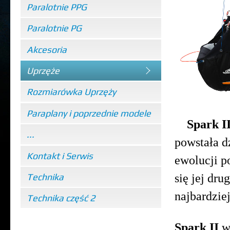
Paralotnie PPG
Paralotnie PG
Akcesoria
Uprzęże
Rozmiarówka Uprzęży
Paraplany i poprzednie modele
Spark I
...
powstała 
Kontakt i Serwis
ewolucji p
Technika
się jej dru
najbardzie
Technika część 2
Spark II
wy