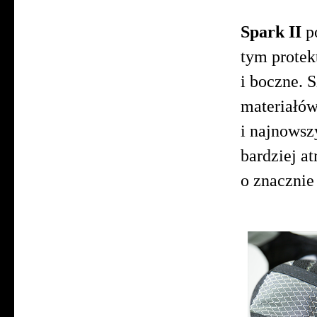
Spark II
po
tym protek
i boczne. 
materiałó
i najnowsz
bardziej a
o znacznie