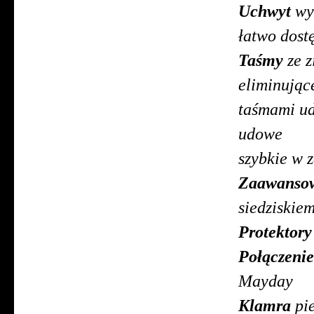
Uchwyt
wyz
łatwo dost
Taśmy
ze z
eliminuj
taśmami ud
udowe i 
szybkie w 
Zaawanso
siedziskie
Protektory
Połączenie
Mayday
Klamra
pi