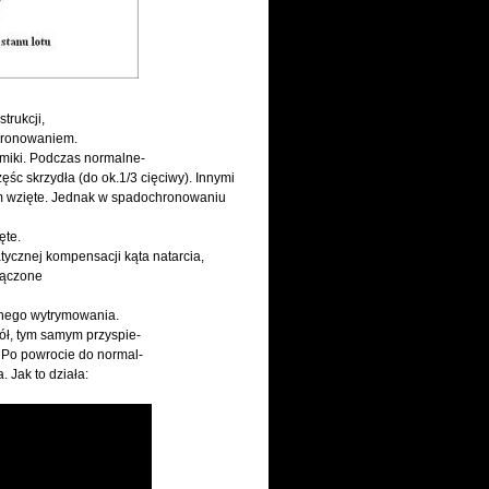
trukcji,
chronowaniem.
miki. Podczas normalne-
ęśc skrzydła (do ok.1/3 cięciwy). Innymi
azem wzięte. Jednak w spadochronowaniu
ęte.
tycznej kompensacji kąta natarcia,
łączone
onego wytrymowania.
ół, tym samym przyspie-
 Po powrocie do normal-
 Jak to działa: