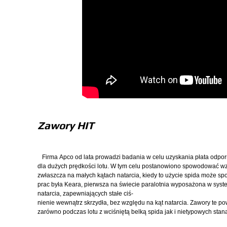
Zawory HIT
Firma Apco od lata prowadzi badania w celu uzyskania płata odpor
dla dużych prędkości lotu. W tym celu postanowiono spowodować wzr
zwłaszcza na małych kątach natarcia, kiedy to użycie spida może s
prac była Keara, pierwsza na świecie paralotnia wyposażona w sy
natarcia, zapewniających stałe ciś-
nienie wewnątrz skrzydła, bez względu na kąt natarcia. Zawory te po
zarówno podczas lotu z wciśniętą belką spida jak i nietypowych stana