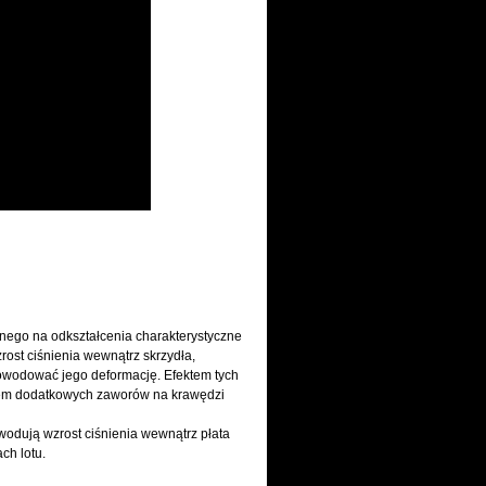
nego na odkształcenia charakterystyczne
ost ciśnienia wewnątrz skrzydła,
powodować jego deformację. Efektem tych
stem dodatkowych zaworów na krawędzi
wodują wzrost ciśnienia wewnątrz płata
ch lotu.