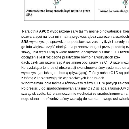
Paralotnia
APCO
wyposażone są w taśmy nośne o nowatorskiej kons
pozwalającej na lot z minimalną prędkością bez zagrożenia spado
SRS
wykorzystuje sprawdzone, podstawowe zasady fizyk i aerodyna
go lotu większa część obciążenia przenoszona jest przez przednią cz
słowy, linki rzędu A są o wiele bardziej obciążone niż linki C i D r
obciążenie jest rozłożone praktycznie równo na wszystkich rzę-
dach, czyli tym razem rząd A jest mniej obciążony niż C i D razem wzi
Korzystając z tej prostej obserwacji skonstruowaliśmy system automa
wykorzystując taśmę ruchomą (pływającą). Taśmy nośne C i D są po
z taśmą A i przesuwają się w przeciwnych kierunkach.
W normalnym locie taśma A równoważy taśmy C i D w pozycji założ
Po przejściu do spadochronowania taśmy C i D ściągają taśmę A w d
szając skrzydło, które samoczynnie wychodzi ze spadochronowania.
nego stanu lotu również taśmy wracają do standardowego ustawienia.