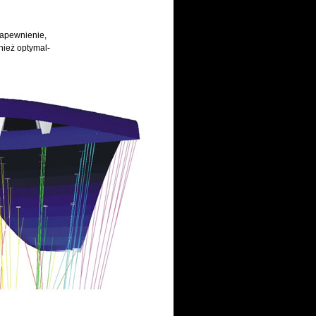
zapewnienie,
wnież optymal-