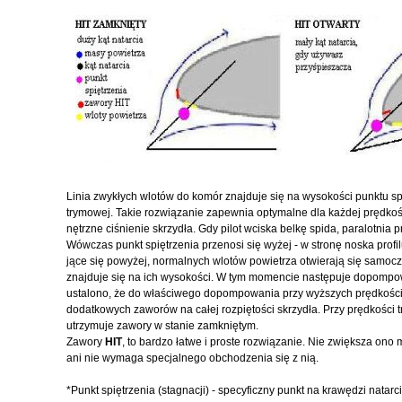
Linia zwykłych wlotów do komór znajduje się na wysokości punktu spi
trymowej. Takie rozwiązanie zapewnia optymalne dla każdej prędko
nętrzne ciśnienie skrzydła. Gdy pilot wciska belkę spida, paralotnia 
Wówczas punkt spiętrzenia przenosi się wyżej - w stronę noska profi
jące się powyżej, normalnych wlotów powietrza otwierają się samoczy
znajduje się na ich wysokości. W tym momencie następuje dopompo
ustalono, że do właściwego dopompowania przy wyższych prędkościa
dodatkowych zaworów na całej rozpiętości skrzydła. Przy prędkości 
utrzymuje zawory w stanie zamkniętym.
Zawory
HIT
, to bardzo łatwe i proste rozwiązanie. Nie zwiększa ono 
ani nie wymaga specjalnego obchodzenia się z nią.
*Punkt spiętrzenia (stagnacji) - specyficzny punkt na krawędzi natar