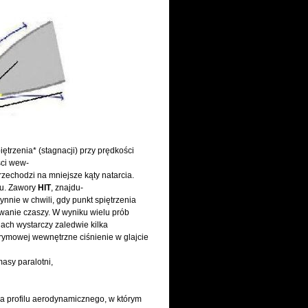
ętrzenia* (stagnacji) przy prędkości
ści wew-
przechodzi na mniejsze kąty natarcia.
lu. Zawory
HIT
, znajdu-
nnie w chwili, gdy punkt spiętrzenia
wanie czaszy. W wyniku wielu prób
ch wystarczy zaledwie kilka
trymowej wewnętrzne ciśnienie w glajcie
masy paralotni,
cia profilu aerodynamicznego, w którym