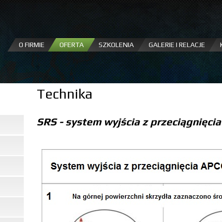
Przejdź
do
treści
O FIRMIE
OFERTA
SZKOLENIA
GALERIE I RELACJE
Technika
SRS - system wyjścia z przeciągnięcia