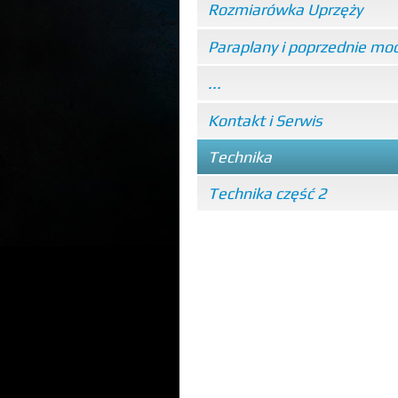
Rozmiarówka Uprzęży
Paraplany i poprzednie mo
...
Kontakt i Serwis
Technika
Technika część 2