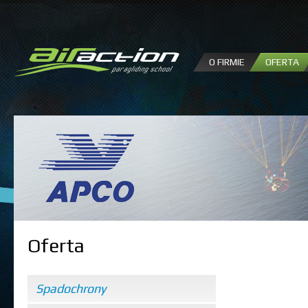
P
d
tr
O FIRMIE
OFERTA
Oferta
Spadochrony