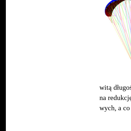
witą długo
na redukcj
wych, a c