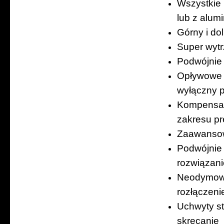
Wszystkie 
lub z alum
Górny i do
Super wyt
Podwójnie
Opływowe t
wyłączny 
Kompensato
zakresu pr
Zaawansow
Podwójnie 
rozwiązan
Neodymowe
rozłączeni
Uchwyty st
skręcanie