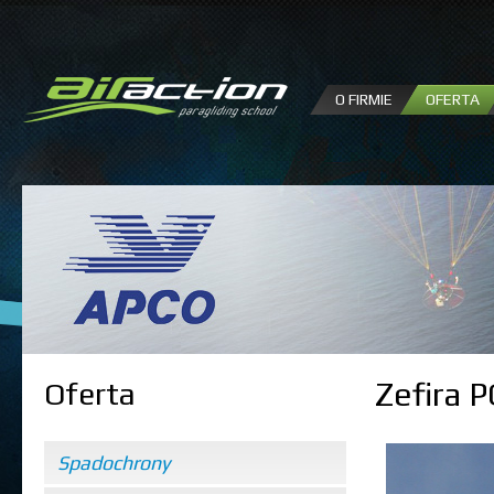
P
d
tr
O FIRMIE
OFERTA
Zefira 
Oferta
Spadochrony