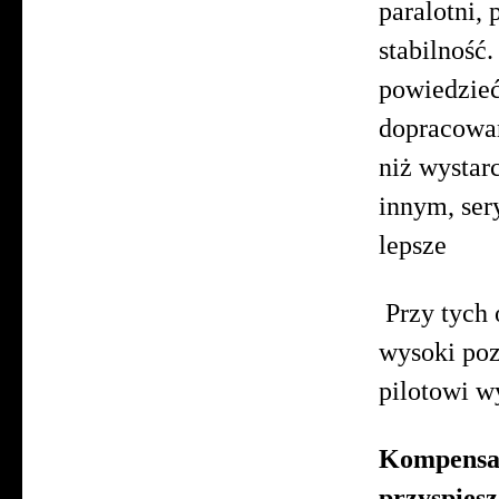
paralotni,
stabilność
powiedzieć
dopracowan
niż wystar
innym, ser
lepsze 
Przy tych 
wysoki po
pilotowi w
Kompensat
przyspies