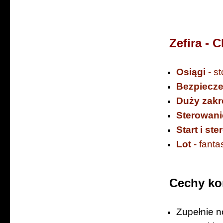
Zefira - 
Osiągi
- s
Bezpiecz
Duży zakr
Sterowani
Start i st
Lot
- fant
Cechy ko
Zupełnie n