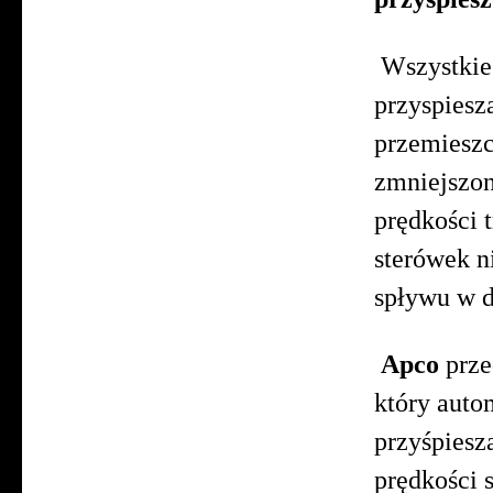
Wszystkie 
przysp
przemieszcz
zmniejszo
prędkości
sterówek n
spływu w d
Apco
prze
który auto
przyśpiesz
prędkości 