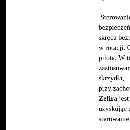
Sterowanie
bezpieczeńs
skręca bez
w rotacji.
pilota. W 
zastosowan
skrzydła,
przy zacho
Zefir
a jes
uzyskując 
sterowanie