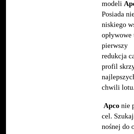
modeli
Ap
Posiada ni
niskiego w
opływowe t
pierwszy 
redukcja c
profil skrz
najlepszyc
chwili lotu
Apco
nie 
cel. Szuka
nośnej do 