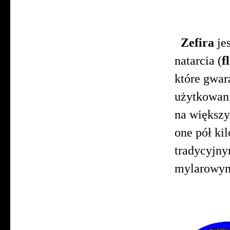
Zefira
je
natarcia (
f
które gwara
użytkowani
na większ
one pół ki
tradycyjny
mylarowym