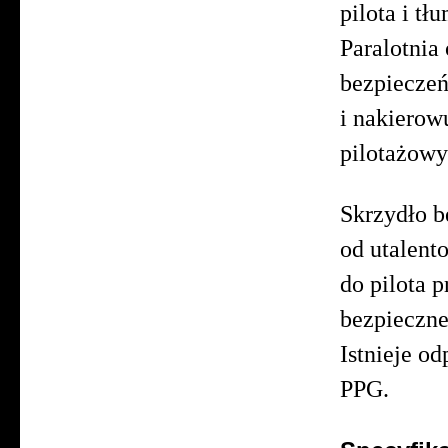
pilota i tł
Paralotnia
bezpieczeń
i nakierow
pilotażowy
Skrzydło b
od utalent
do pilota 
bezpieczne
Istnieje o
PPG.