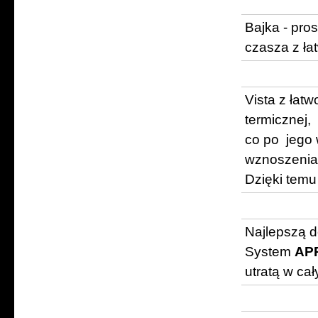
Bajka - pro
czasza z 
Vista z łat
termicznej,
co po jego
wznoszenia
Dzięki temu
Najlepszą 
System
AP
utratą w ca