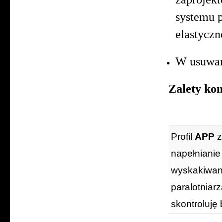
systemu 
elastyczn
W usuwan
Zalety kon
Profil
APP
z
napełnianie
wyskakiwan
paralotnia
skontroluję