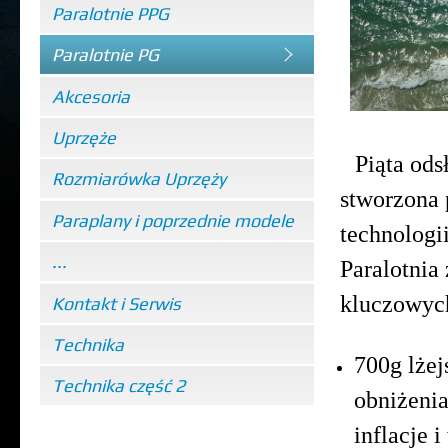
Paralotnie PPG
Paralotnie PG
Akcesoria
Uprzęże
Piąta ods
Rozmiarówka Uprzęży
stworzona 
Paraplany i poprzednie modele
technologii
...
Paralotnia
kluczowyc
Kontakt i Serwis
Technika
700g lżej
Technika część 2
obniżeni
inflacje 