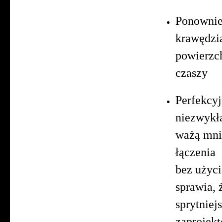
Ponownie
krawędz
powierzc
czaszy
Perfekcy
niezwykł
ważą mnie
łączeni
bez u
sprawia, 
sprytniej
zaprojekt