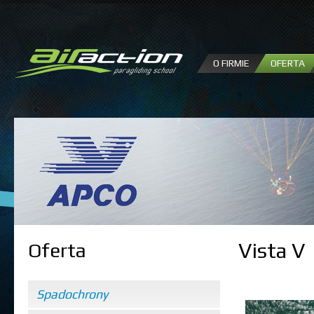
P
d
tr
O FIRMIE
OFERTA
Vista V
Oferta
Spadochrony