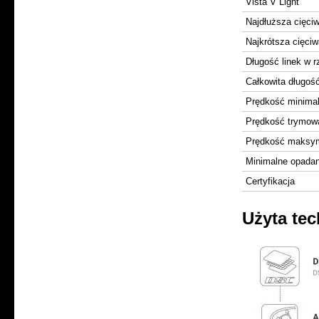
Vista V Light
Najdłuższa cięci
Najkrótsza cięciw
Długość linek w r
Całkowita długość
Prędkość minimal
Prędkość trymow
Prędkość maksym
Minimalne opadan
Certyfikacja
Użyta te