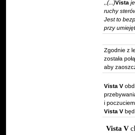
,,(...)
Vista
j
ruchy steró
Jest to bez
przy umieję
Zgodnie z l
została poł
aby zaoszcz
Vista V
obda
przebywani
i poczuciem
Vista V
będ
Vista V
ch