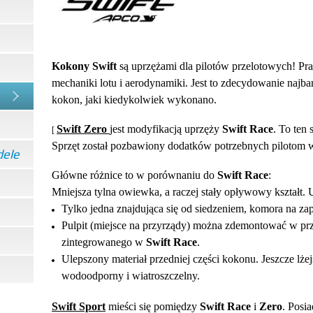
Kokony Swift
są uprzężami dla pilotów przelotowych! Pr
mechaniki lotu i aerodynamiki. Jest to zdecydowanie najb
kokon, jaki kiedykolwiek wykonano.
Swift Zero
jest modyfikacją uprzęży
Swift Race
. To ten 
[
Sprzęt został pozbawiony dodatków potrzebnych piloto
dele
Główne różnice to w porównaniu do
Swift Race
:
Mniejsza tylna owiewka, a raczej stały opływowy kształt. U
Tylko jedna znajdująca się od siedzeniem, komora na za
Pulpit (miejsce na przyrządy) można zdemontować w pr
zintegrowanego w
Swift Race
.
Ulepszony materiał przedniej części kokonu. Jeszcze lżejs
wodoodporny i wiatroszczelny.
Swift Sport
mieści się pomiędzy
Swift Race
i
Zero
. Posi