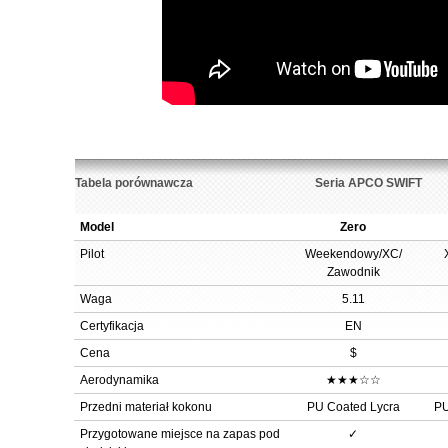
Tabela porównawcza
Seria APCO SWIFT
Model
Zero
Pilot
Weekendowy/XC/
Zawodnik
Waga
5.11
Certyfikacja
EN
Cena
$
Aerodynamika
★★★☆☆
Przedni materiał kokonu
PU Coated Lycra
PU
Przygotowane miejsce na zapas pod
✓