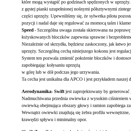
które mogą wystąpić po godzinach spędzonych w uprzęży. 
z gęstej pianki uzupełnionej nośnymi półsztywnymi zinte
części uprzęży. Upewniliśmy się, że sylwetka pilota pozos
pozycji i nadal daje się regulować za momocą taśm i klamer
Speed
- Szczególna uwaga została skierowana na poprawę
​​
łożyskowanych bloczków zapewnia sprawne i bezproblemo
Niezależnie od skrzydła, będziesz zaskoczony, jak łatwo je
uprzęży. Szczególną cechą niniejszego kokonu jest regulac
System ten pozwala zmienić położenie bloczków i dostosowa
zapobiegając kołysaniu uprzężą
w górę lub w dół podczas jego urzywania.
Ta cecha jest unikalna dla APCO i jest przykładem naszej d
Aerodynamika
-
Swift
jest zaprojektowany by generować j
Nadmuchiwana przednia owiewka z wysokim ciśnieniem w
owiewką obejmująca obszary głowy i ramion zapobiega z
Wewnątrz owiewki znajdują się żebra profilu wewnętrzne, k
krawędzi spływu i minimalny opor.