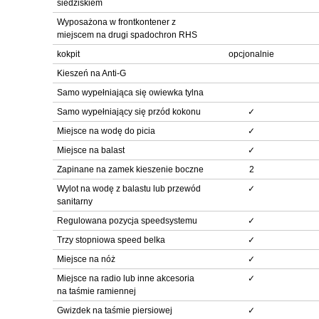
siedziskiem
Wyposażona w frontkontener z
miejscem na drugi spadochron RHS
kokpit
opcjonalnie
Kieszeń na Anti-G
Samo wypełniająca się owiewka tylna
Samo wypełniający się przód kokonu
✓
Miejsce na wodę do picia
✓
Miejsce na balast
✓
Zapinane na zamek kieszenie boczne
2
Wylot na wodę z balastu lub przewód
✓
sanitarny
Regulowana pozycja speedsystemu
✓
Trzy stopniowa speed belka
✓
Miejsce na nóż
✓
Miejsce na radio lub inne akcesoria
✓
na taśmie ramiennej
Gwizdek na taśmie piersiowej
✓