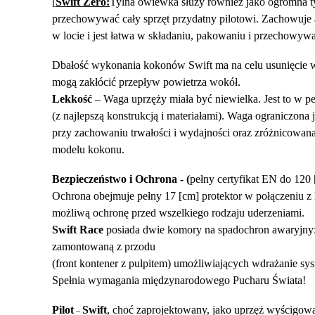
[
Swift Zero:
Tylna owiewka służy również jako ogromna ty
przechowywać cały sprzęt przydatny pilotowi. Zachowuje 
w locie i jest łatwa w składaniu, pakowaniu i przechowywa
Dbałość wykonania kokonów Swift ma na celu usunięcie ws
mogą zakłócić przepływ powietrza wokół.
Lekkość
– Waga uprzęży miała być niewielka. Jest to w p
(z najlepszą konstrukcją i materiałami). Waga ograniczona j
przy zachowaniu trwałości i wydajności oraz zróżnicowana
modelu kokonu.
Bezpieczeństwo i Ochrona - (
pełny
certyfikat EN do 120 
Ochrona obejmuje pełny 17 [cm] protektor w połączeniu z 
możliwą ochronę przed wszelkiego rodzaju uderzeniami.
Swift Race
posiada dwie komory na spadochron awaryjny:
zamontowaną z przodu
(front kontener z pulpitem) umożliwiających wdrażanie sy
Spełnia wymagania międzynarodowego Pucharu Świata!
Pilot
Swift
, choć zaprojektowany, jako uprzęż wyścigowa,
–