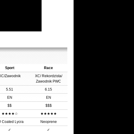
Sport
Race
XC/Zawodnik
XC/ Rekordzista/
Zawodnik PWC
5.51
6.15
EN
EN
$$
$$$
★★★★☆
★★★★★
 Coated Lycra
Neoprene
✓
✓