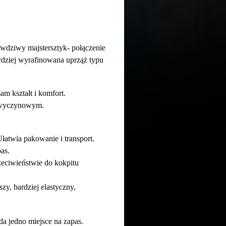
awdziwy majstersztyk- połączenie
ardziej wyrafinowana uprząż typu
sam kształt i komfort.
m wyczynowym.
łatwia pakowanie i transport.
pas.
zeciwieństwie do kokpitu
zy, bardziej elastyczny,
ada jedno miejsce na zapas.