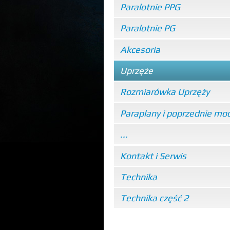
Paralotnie PPG
Paralotnie PG
Akcesoria
Uprzęże
Rozmiarówka Uprzęży
Paraplany i poprzednie mo
...
Kontakt i Serwis
Technika
Technika część 2