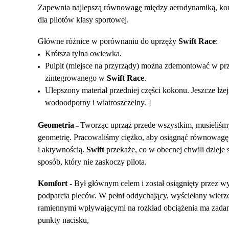
Zapewnia najlepszą równowagę między aerodynamiką, kom
dla pilotów klasy sportowej.
Główne różnice w porównaniu do uprzęży
Swift Race
:
Krótsza tylna owiewka.
Pulpit (miejsce na przyrządy) można zdemontować w pr
zintegrowanego w
Swift Race
.
Ulepszony materiał przedniej części kokonu. Jeszcze lżejs
wodoodporny i wiatroszczelny. ]
Geometria
Tworząc uprząż przede wszystkim, musieliśm
–
geometrię. Pracowaliśmy ciężko, aby osiągnąć równowagę
i aktywnością.
Swift
przekaże, co w obecnej chwili dzieje 
sposób, który nie zaskoczy pilota.
Komfort -
Był głównym celem i został osiągnięty przez w
podparcia pleców. W pełni oddychający, wyściełany wierzc
ramiennymi wpływającymi na rozkład obciążenia ma zadan
punkty nacisku,