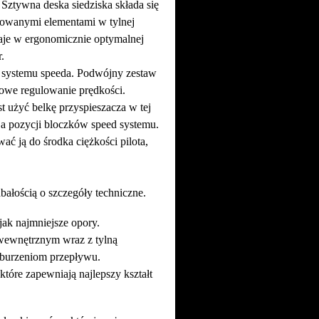
Sztywna deska siedziska składa się
growanymi elementami w tylnej
taje w ergonomicznie optymalnej
.
 systemu speeda. Podwójny zestaw
we regulowanie prędkości.
st użyć belkę przyspieszacza w tej
ja pozycji bloczków speed systemu.
ć ją do środka ciężkości pilota,
bałością o szczegóły techniczne.
ak najmniejsze opory.
ewnętrznym wraz z tylną
aburzeniom przepływu.
tóre zapewniają najlepszy kształt