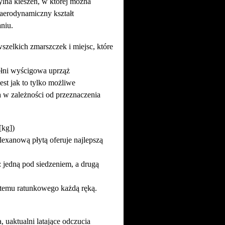
lna kieszeń, w której można
aerodynamiczny kształt
niu.
zelkich zmarszczek i miejsc, które
ełni wyścigowa uprząż
est jak to tylko możliwe
 w zależności od przeznaczenia
[kg])
lexanową płytą oferuje najlepszą
 jedną pod siedzeniem, a drugą
stemu ratunkowego każdą ręką.
 uaktualni latające odczucia