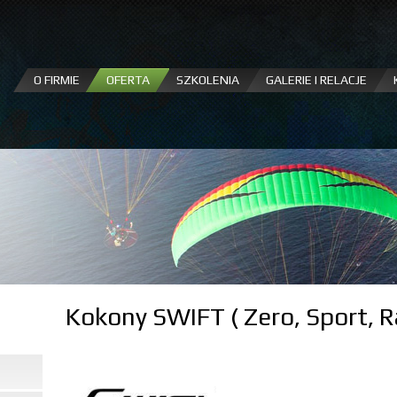
Przejdź
do
treści
O FIRMIE
OFERTA
SZKOLENIA
GALERIE I RELACJE
Kokony SWIFT ( Zero, Sport, R