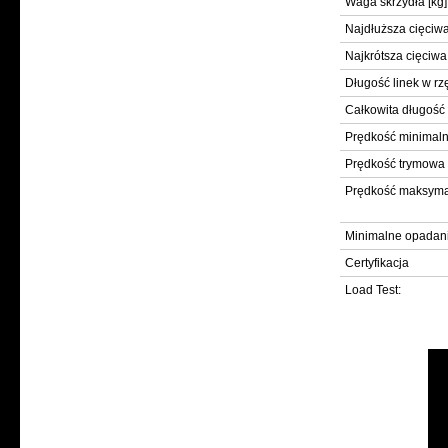
Waga skrzydła [kg]
Najdłuższa cięciwa
Najkrótsza cięciwa
Długość linek w rz
Całkowita długość 
Prędkość minimaln
Prędkość trymowa 
Prędkość maksyma
Minimalne opadani
Certyfikacja
Load Test: