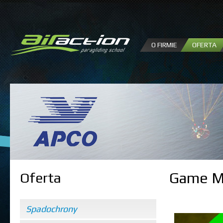
P
d
tr
O FIRMIE
OFERTA
Game MK
Oferta
Spadochrony