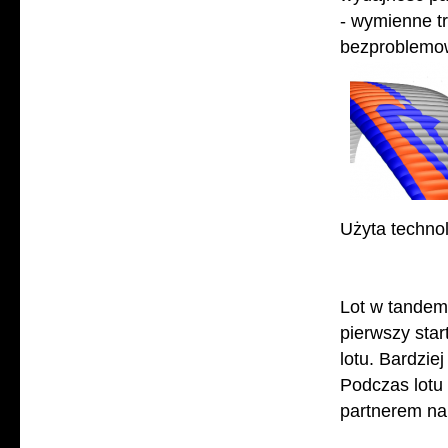
- wymienne t
bezproblemow
Użyta techno
Lot w tandemi
pierwszy sta
lotu. Bardzi
Podczas lotu 
partnerem na