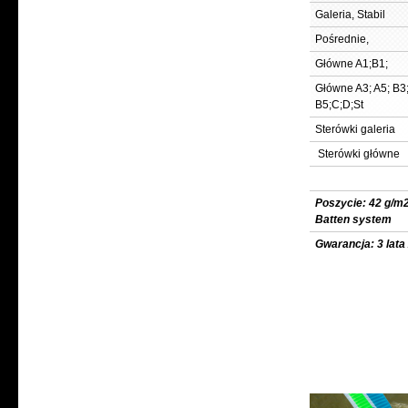
Galeria, Stabil
Pośrednie,
Główne A1;B1;
Główne A3; A5; B3
B5;C;D;St
Sterówki galeria
Sterówki główne
Poszycie: 42
Batten system
Gwarancja: 3 lata 