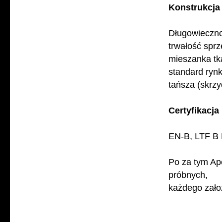
Konstrukcja
Długowieczno
trwałość spr
mieszanka tka
standard rynk
tańsza (skrzy
Certyfikacja
EN-B, LTF B
Po za tym Ap
próbnych, s
każdego zało