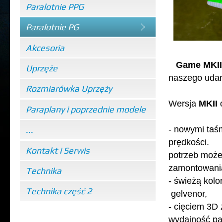
Paralotnie PPG
Paralotnie PG
Akcesoria
Game MKII
Uprzęże
naszego uda
Rozmiarówka Uprzęży
Wersja
MKII
o
Paraplany i poprzednie modele
- nowymi taś
...
prędkości
Kontakt i Serwis
potrzeb moż
zamontowania
Technika
- świeżą kolo
Technika część 2
gelvenor, 
- cięciem 3D
wydajność par