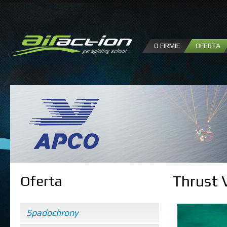
P
d
tr
O FIRMIE
OFERTA
Thrust 
Oferta
Spadochrony