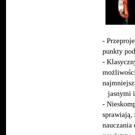
- Przeproj
punkty pod
- Klasyczn
możl
najmnie
jasnymi i
- Nieskomp
sprawiają,
nauczania 