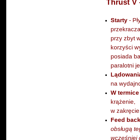
Thrust V 
Starty
-
Pły
przekracz
przy zb
korzyści 
posiada ba
paralotni j
Lądowan
na wyda
W
termice
krążen
w zakręcie
Feed bac
obsługą t
wcześniej 