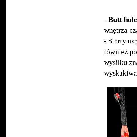
dużo
- Butt hol
wnętrza
-
Starty
usp
również po
wysiłku zn
wyskakiwan