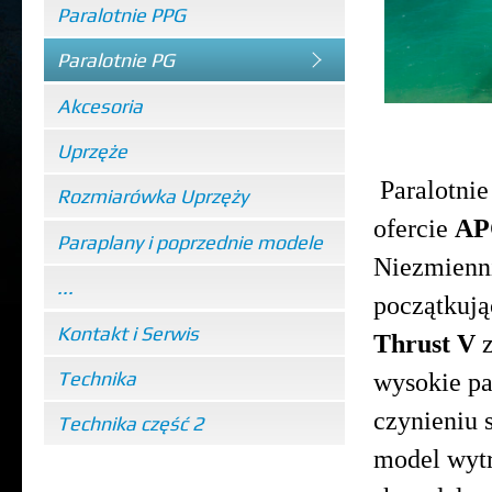
Paralotnie PPG
Paralotnie PG
Akcesoria
Uprzęże
Paralotnie
Rozmiarówka Uprzęży
ofercie
AP
Paraplany i poprzednie modele
Niezmienni
...
początkuj
Kontakt i Serwis
Thrust V
z
Technika
wysokie pa
czynieniu
Technika część 2
model wyt