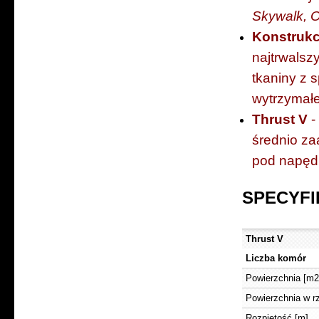
Skywalk, Oz
Konstrukc
najtrwa
tkaniny z 
wytrzymałe
Thrust V
-
średnio za
pod napęd,
SPECYFI
Thrust V
Liczba komór
Powierzchnia [m2
Powierzchnia w r
Rozpiętość [m]