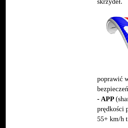
skrzydeł.
poprawi
bezpieczeńs
- APP
(sha
prędkości 
55+ km/