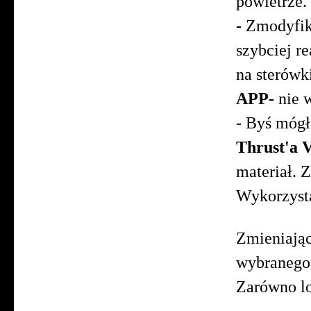
powietrze.
-
Zmodyfik
szybciej r
na sterówk
APP-
nie 
- Byś mógł
Thrust'a 
materiał. 
Wykorzysta
Zmieniając
wybranego 
Zarówno lo