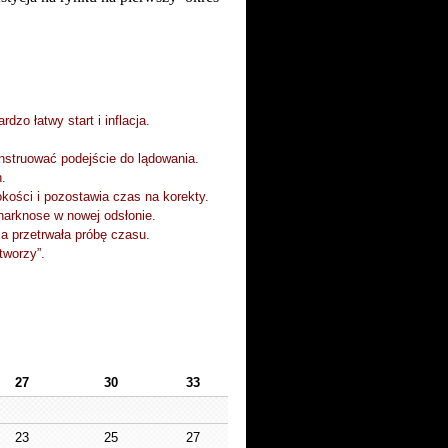
 Bardzo łatwy start i inflacja.
onstruować podejście do lądowania.
akresem na sterówkach.
kości i pozostawia czas na korekty.
m Sharknose w nowej odsłonie.
a przetrwała próbę czasu.
tworzy”.
27
30
33
23
25
27