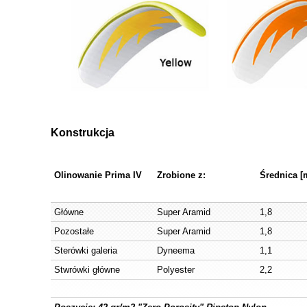
Konstrukcja
Olinowanie Prima IV
Zrobione z:
Średnica 
Główne
Super Aramid
1,8
Pozostałe
Super Aramid
1,8
Sterówki galeria
Dyneema
1,1
Stwrówki główne
Polyester
2,2