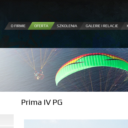
Przejdź
do
treści
O FIRMIE
OFERTA
SZKOLENIA
GALERIE I RELACJE
Prima IV PG