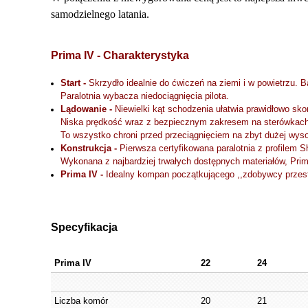
samodzielnego latania.
Prima IV - Charakterystyka
Start -
Skrzydło idealnie do ćwiczeń na ziemi i w powietrzu.
Paralotnia wybacza niedociągnięcia pilota.
Lądowanie -
Niewielki kąt schodzenia ułatwia prawidłowo sk
Niska prędkość wraz z bezpiecznym z
To wszystko chroni przed przeciągnięciem na zbyt dużej wyso
Konstrukcja -
Pierwsza certyfikowana paralotnia z profile
Wykonana z najbardziej trwałych dostępnych materiałów, Prim
Prima IV -
Idealny kompan początkującego ,,zdobywcy przes
Specyfikacja
Prima IV
22
24
Liczba komór
20
21