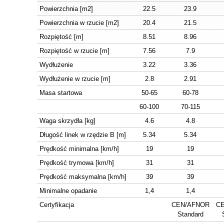
Powierzchnia [m2]
22.5
23.9
Powierzchnia w rzucie [m2]
20.4
21.5
Rozpiętość [m]
8.51
8.96
Rozpiętość w rzucie [m]
7.56
7.9
Wydłużenie
3.22
3.36
Wydłużenie w rzucie [m]
2.8
2.91
Masa startowa
50-65
60-78
60-100
70-115
Waga skrzydła [kg]
4.6
4.8
Długość linek w rzędzie B [m]
5.34
5.34
Prędkość minimalna [km/h]
19
19
Prędkość trymowa [km/h]
31
31
Prędkość maksymalna [km/h]
39
39
Minimalne opadanie
1,4
1,4
Certyfikacja
CEN/AFNOR
C
Standard