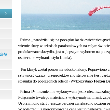
Prima
,,narodziła” się na początku lat dziewięćdziesiątyc
wiernie służy w szkołach paralotniowych na całym świecie
produkowane skrzydło, jest najlepszym wyborem na począt
dele
ostatecznie wybrania stylu latania).
Ten klasyk został ponownie udoskonalony. Poprawion
sztywność czaszy, przeprojektowano sterowanie (jest 
stosunku do poprzednich odsłon).Wykorzystano
Flexon Ba
P
rima IV
niezmiennie wykonywana jest z niezniszc
Połączenie trwałego materiału z wytrzymałymi linami, zap
Usprawniono start i jeszcze bardziej zwiększono poziom 
W połączeniu z niewygórowana ceną jest to najlepsza inwe