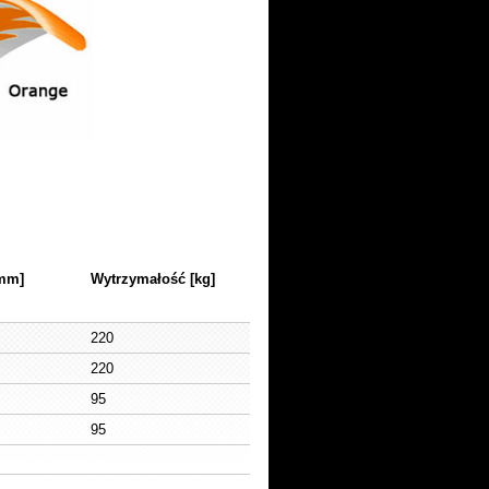
[mm]
Wytrzymałość [kg]
220
220
95
95