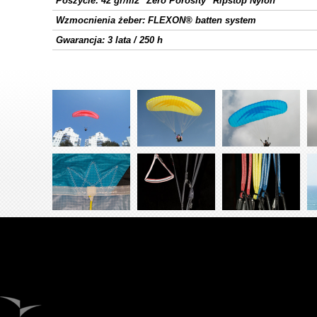
Poszycie: 42 gr/m2 "Zero Porosity" Ripstop Nylon
Wzmocnienia żeber: FLEXON® batten system
Gwarancja: 3 lata / 250 h