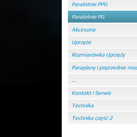
Paralotnie PPG
Paralotnie PG
Akcesoria
Uprzęże
Rozmiarówka Uprzęży
Paraplany i poprzednie mo
...
Kontakt i Serwis
Technika
Technika część 2