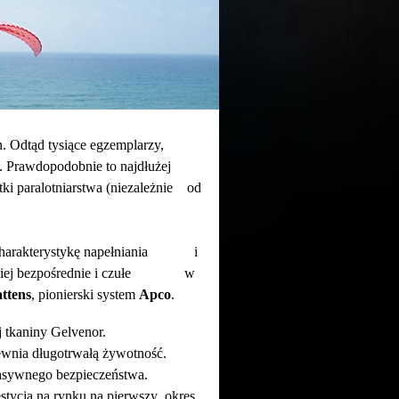
h. Odtąd tysiące egzemplarzy,
. Prawdopodobnie to najdłużej
ki paralotniarstwa (niezależnie od
o charakterystykę napełniania i
bardziej bezpośrednie i czułe w
ttens
, pionierski system
Apco
.
zalnej tkaniny Gelvenor.
ewnia długotrwałą żywotność.
pasywnego bezpieczeństwa.
stycja na rynku na pierwszy okres