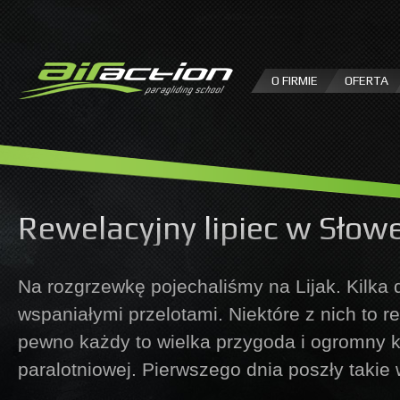
P
d
tr
O FIRMIE
OFERTA
Rewelacyjny lipiec w Słowe
Na rozgrzewkę pojechaliśmy na Lijak. Kilka
wspaniałymi przelotami. Niektóre z nich to r
pewno każdy to wielka przygoda i ogromny k
paralotniowej. Pierwszego dnia poszły takie 