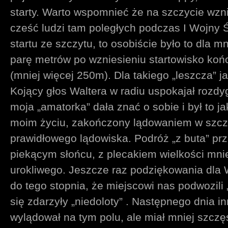
starty. Warto wspomnieć że na szczycie wzn
cześć ludzi tam poległych podczas I Wojny 
startu ze szczytu, to osobiście było to dla m
parę metrów po wzniesieniu startowisko końc
(mniej więcej 250m). Dla takiego „leszcza” ja
Kojący głos Waltera w radiu uspokajał rozdy
moja „amatorka” dała znać o sobie i był to ja
moim życiu, zakończony lądowaniem w szcze
prawidłowego lądowiska. Podróż „z buta” prz
piekącym słońcu, z plecakiem wielkości mni
urokliwego. Jeszcze raz podziękowania dla W
do tego stopnia, że miejscowi nas podwozili „
się zdarzyły „niedoloty” . Następnego dnia i
wylądował na tym polu, ale miał mniej szczę