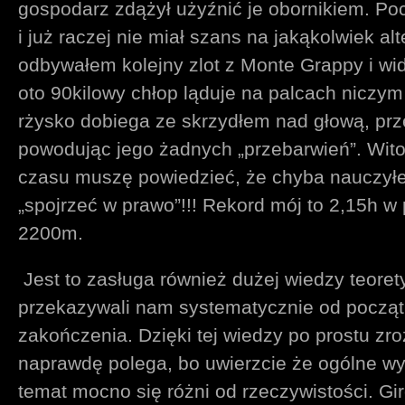
gospodarz zdążył użyźnić je obornikiem. Poc
i już raczej nie miał szans na jakąkolwiek al
odbywałem kolejny zlot z Monte Grappy i wid
oto 90kilowy chłop ląduje na palcach niczym 
rżysko dobiega ze skrzydłem nad głową, przez
powodując jego żadnych „przebarwień”. Wit
czasu muszę powiedzieć, że chyba nauczyłem
„spojrzeć w prawo”!!! Rekord mój to 2,15h w
2200m.
Jest to zasługa również dużej wiedzy teorety
przekazywali nam systematycznie od począt
zakończenia. Dzięki tej wiedzy po prostu z
naprawdę polega, bo uwierzcie że ogólne w
temat mocno się różni od rzeczywistości. Giro