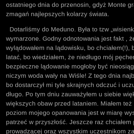
ostatniego dnia do przenosin, gdyż Monte gr
zmagań najlepszych kolarzy świata.
Dotarliśmy do Meduno. Była to tzw „wisienka
wymarzone. Godny odnotowania jest fakt , ż
wylądowałem na lądowisku, bo chciałem(!), bo
latać, bo wiedziałem, że niedługo mój pęcher
bezpieczne lądowanie mogłoby być nieosiąg
niczym woda wały na Wiśle! Z tego dnia naj
bo dostarczył mi tyle skrajnych odczuć i uc
długo. Po tym dniu zauważyłem u siebie więk
większych obaw przed lataniem. Miałem też 
poziom mojego opanowania jest w miarę wys
patrzeć w przyszłość. Jeszcze raz chciałem
prowadzącej oraz wszystkim uczestnikom 