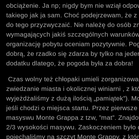
obciążenie. Ja np; nigdy bym nie wziął odpo
takiego jak ja sam. Choć podejrzewam, że z
do tego przyzwyczaić. Nie należę do osób 
wymagających jakiś szczególnych warunków 
organizację pobytu oceniam pozytywnie. Pog
dobrą, że rzadko się zdarza by tylko na jede
dodatku dlatego, że pogoda była za dobra!
Czas wolny też chłopaki umieli zorganizowa
zwiedzanie miasta i okolicznej winiarni , z 
wyjeżdżaliśmy z dużą ilością „pamiątek”). Mo
jeśli chodzi o miejsca startu. Przez pierwsze
masyswu Monte Grappa z tzw, ”mat”. Znajdow
2/3 wysokości masywu. Zaskoczeniem było dl
pojechaliśmy na szczyt Monte Grappy, z któ