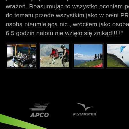
wrażeń. Reasumując to wszystko oceniam p
do tematu przede wszystkim jako w pełni
osoba nieumiejąca nic , wróciłem jako osoba,
6,5 godzin nalotu nie wzięło się znikąd!!!!!"