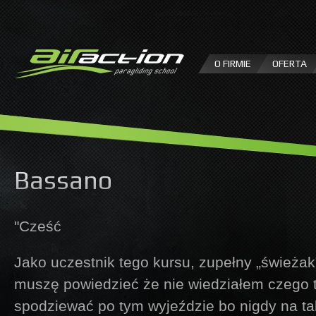
P
d
tr
O FIRMIE
OFERTA
Bassano
"Cześć
Jako uczestnik tego kursu, zupełny „świeżak”
muszę powiedzieć że nie wiedziałem czego 
spodziewać po tym wyjeździe bo nigdy na ta