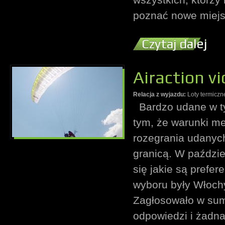
poznać nowe miejsc
Czytaj dalej
Airaction vi
Relacja z wyjazdu:
Loty termiczn
Bardzo udane w ty
tym, że warunki me
rozegrania udanyc
granicą. W paździ
się jakie są prefer
wyboru były Włochy
Zagłosowało w sumi
odpowiedzi i żadna