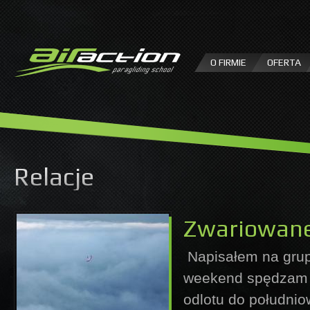
P
d
tr
O FIRMIE
OFERTA
Relacje
Zwariowane
Napisałem na grupi
weekend spędzam n
odlotu do południo