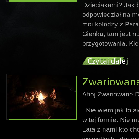
Dzieciakami? Jak b
odpowiedział na mó
moi koledzy z Para
Gienka, tam jest n
przygotowania. Kie
Czytaj dalej
Zwariowane
Ahoj Zwariowane Dz
Nie wiem jak to się
w tej formie. Nie m
Lata z nami kto ch
wszystkich, którzy 