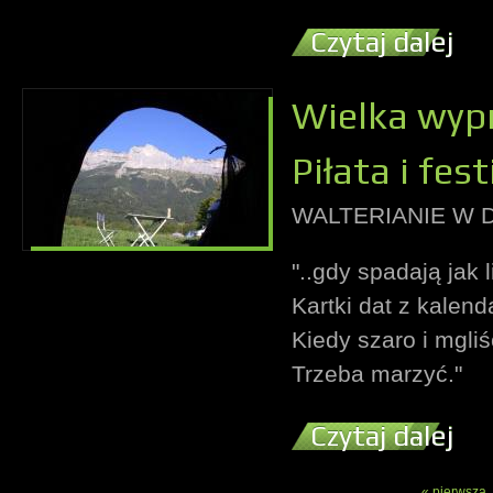
Czytaj dalej
Wielka wyp
Piłata i fes
WALTERIANIE W 
"..gdy spadają jak l
Kartki dat z kalend
Kiedy szaro i mgliś
Trzeba marzyć."
Czytaj dalej
« pierwsza