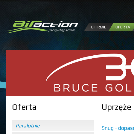
P
d
tr
O FIRMIE
OFERTA
Oferta
Uprzęże
Paralotnie
Snug - dopas