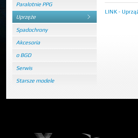
Paralotnie PPG
LINK - Uprz
Uprzęże
Spadochrony
Akcesoria
o BGD
Serwis
Starsze modele